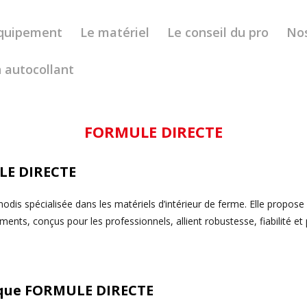
’équipement
Le matériel
Le conseil du pro
No
 autocollant
FORMULE DIRECTE
E DIRECTE
is spécialisée dans les matériels d’intérieur de ferme. Elle propos
nts, conçus pour les professionnels, allient robustesse, fiabilité et pra
rque
FORMULE DIRECTE