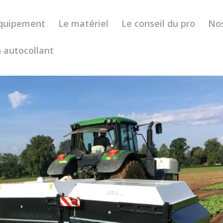
’équipement
Le matériel
Le conseil du pro
No
 autocollant