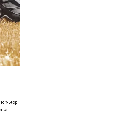
 Non-Stop
er un