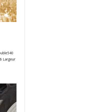
ouble540
6 Largeur