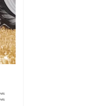
vis
vis