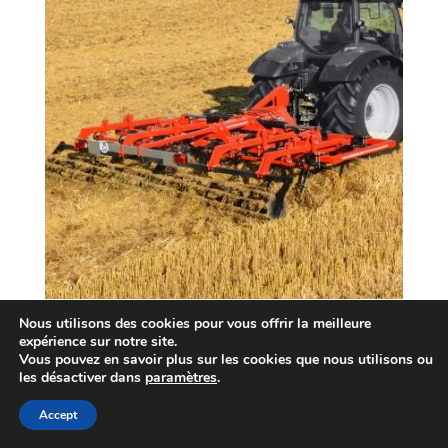
Nous utilisons des cookies pour vous offrir la meilleure
expérience sur notre site.
Le
DEKOFLEX
est un
déchaumeur à dents léger
Vous pouvez en savoir plus sur les cookies que nous utilisons ou
les désactiver dans
paramètres
.
conçu pour offrir
une solution économique
et
efficace aux agriculteurs à la recherche d’un outil
Accept
simple
,
robuste
et
performant
. Positionné entre