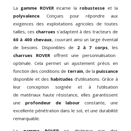
La
gamme ROVER
incarne la
robustesse
et la
polyvalence
. Conçues pour répondre aux
exigences des exploitations agricoles de toutes
tailles, ces
charrues
s’adaptent à des tracteurs de
60 à 400 chevaux
, couvrant ainsi un large éventail
de besoins. Disponibles de
2 à 7 corps
, les
charrues ROVER
offrent une
personnalisation
optimale
. Cela permet un ajustement précis en
fonction
des conditions de
terrain
, de la
puissance
disponible
et des
habitudes
d’utilisations
. Grâce à
leur
conception soignée
et à l’utilisation
de
matériaux haute résistance
, elles garantissent
une
profondeur de labour
constante, une
excellente pénétration dans le sol, et une durabilité
remarquable.
La
gamme ROVER
se distingue par des